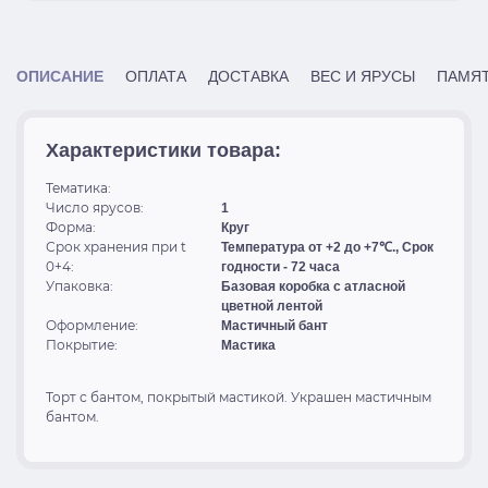
ОПИСАНИЕ
ОПЛАТА
ДОСТАВКА
ВЕС И ЯРУСЫ
ПАМЯТ
Характеристики товара:
Тематика:
Число ярусов:
1
Форма:
Круг
Срок хранения при t
Температура от +2 до +7℃., Срок
0+4:
годности - 72 часа
Упаковка:
Базовая коробка с атласной
цветной лентой
Оформление:
Мастичный бант
Покрытие:
Мастика
Торт с бантом, покрытый мастикой. Украшен мастичным
бантом.