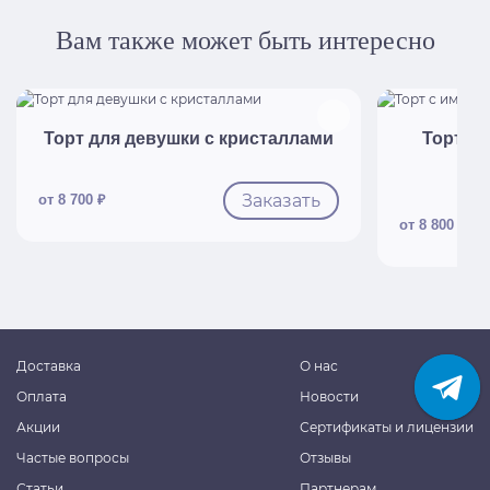
Вам также может быть интересно
Быстрый просмотр
Б
Торт для девушки с кристаллами
Торт с 
Заказать
от 8 700 ₽
от 8 800 ₽
Доставка
О нас
Оплата
Новости
Акции
Сертификаты и лицензии
Частые вопросы
Отзывы
Статьи
Партнерам