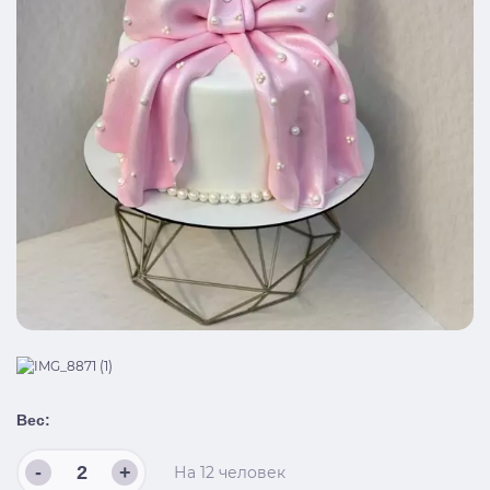
Вес:
-
+
На
12
человек