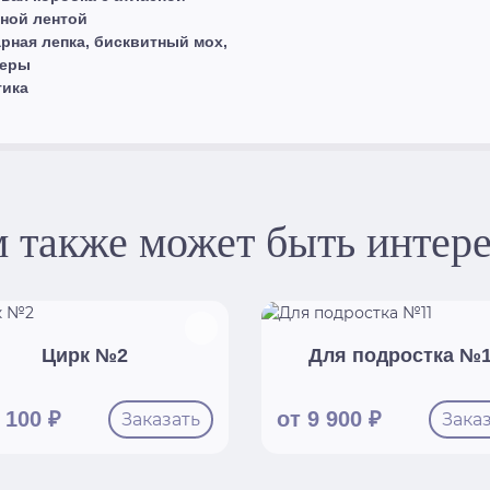
ной лентой
рная лепка, бисквитный мох,
перы
тика
 также может быть интер
Цирк №2
Для подростка №
 100 ₽
от 9 900 ₽
Заказать
Зака