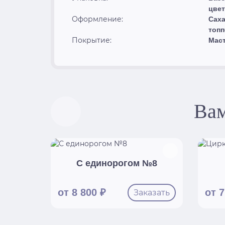
цвет
Оформление:
Саха
топ
Покрытие:
Мас
Вам
С единорогом №8
от 8 800 ₽
от 7
Заказать