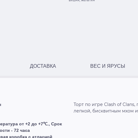
вишня, желатин
ДОСТАВКА
ВЕС И ЯРУСЫ
Торт по игре Clash of Clan
ы
лепкой, бисквитным мхом 
ература от +2 до +7℃., Срок
ости - 72 часа
вая коробка с атласной