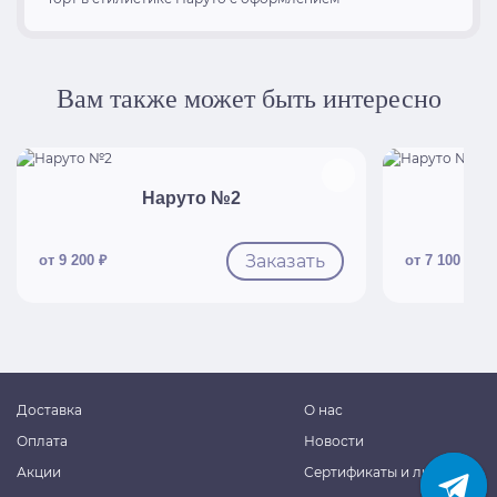
Вам также может быть интересно
Быстрый просмотр
Б
Наруто №2
Заказать
от 9 200 ₽
от 7 100 ₽
Доставка
О нас
Оплата
Новости
Акции
Сертификаты и лицензии