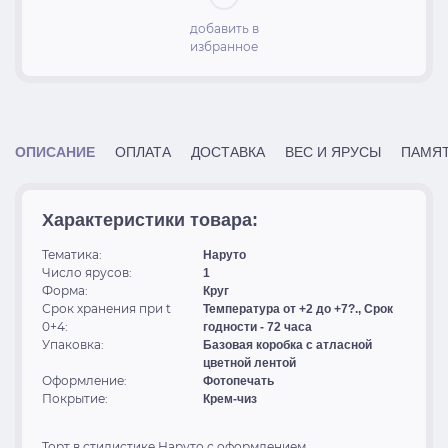
добавить в
избранное
ОПИСАНИЕ
ОПЛАТА
ДОСТАВКА
ВЕС И ЯРУСЫ
ПАМЯТ
Характеристики товара:
Тематика:
Наруто
Число ярусов:
1
Форма:
Круг
Срок хранения при t
Температура от +2 до +7?., Срок
0+4:
годности - 72 часа
Упаковка:
Базовая коробка с атласной
цветной лентой
Оформление:
Фотопечать
Покрытие:
Крем-чиз
Торт в стилистике Наруто с оформлением