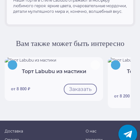
Наши торты в стиле Labubu отражают атмосферу
любимого героя: яркие цвета, очаровательные мордочки,
детали мультяшного мира и, конечно, волшебный вкус.
Вам также может быть интересно
Быстрый просмотр
Б
Торт Labubu из мастики
Торт
Заказать
от 8 800 ₽
от 8 200 ₽
Доставка
О нас
Оплата
Новости