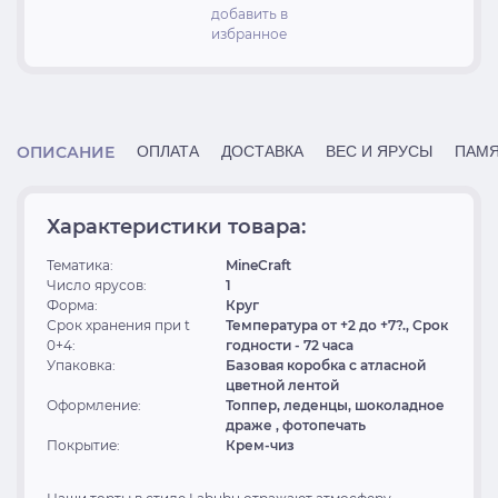
добавить в
избранное
ОПИСАНИЕ
ОПЛАТА
ДОСТАВКА
ВЕС И ЯРУСЫ
ПАМЯ
Характеристики товара:
Тематика:
MineCraft
Число ярусов:
1
Форма:
Круг
Срок хранения при t
Температура от +2 до +7?., Срок
0+4:
годности - 72 часа
Упаковка:
Базовая коробка с атласной
цветной лентой
Оформление:
Топпер, леденцы, шоколадное
драже , фотопечать
Покрытие:
Крем-чиз