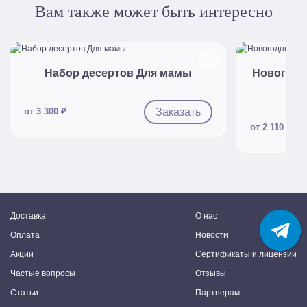
Вам также может быть интересно
Быстрый просмотр
Б
Набор десертов Для мамы
Новогодн
Заказать
от 3 300 ₽
от 2 110 ₽
Доставка
О нас
Оплата
Новости
Акции
Сертификаты и лицензии
Частые вопросы
Отзывы
Статьи
Партнерам