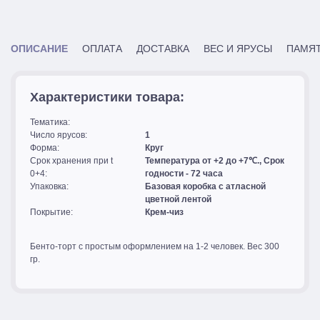
ОПИСАНИЕ
ОПЛАТА
ДОСТАВКА
ВЕС И ЯРУСЫ
ПАМЯТ
Характеристики товара:
Тематика:
Число ярусов:
1
Форма:
Круг
Срок хранения при t
Температура от +2 до +7℃., Срок
0+4:
годности - 72 часа
Упаковка:
Базовая коробка с атласной
цветной лентой
Покрытие:
Крем-чиз
Бенто-торт с простым оформлением на 1-2 человек. Вес 300
гр.